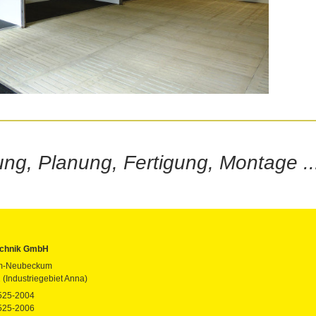
ng, Planung, Fertigung, Montage ..
technik GmbH
m-Neubeckum
 (Industriegebiet Anna)
525-2004
525-2006