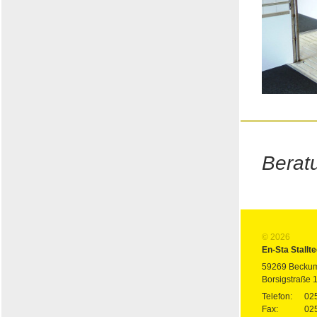
Beratu
© 2026
En-Sta Stall
59269 Becku
Borsigstraße 1
Telefon:
02
Fax:
02